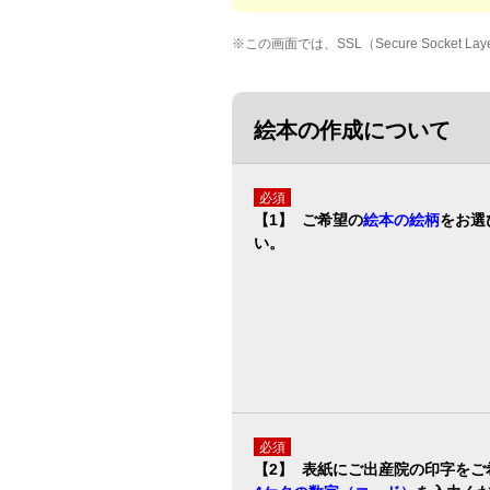
※
この画面では、SSL（Secure Sock
絵本の作成について
必須
【1】 ご希望の
絵本の絵柄
をお選
い。
必須
【2】
表紙にご出産院の印字をご