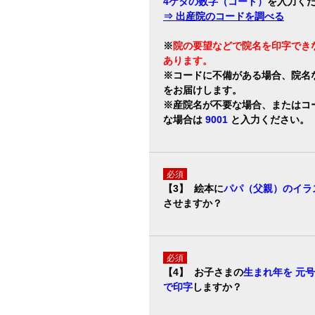
4ケタの数字（コード）
を入力く
⇒ 出産院のコードを調べる
※
院の要望などで院名を印字でき
あります。
※コードに不備がある場合、院名
をお届けします。
※産院名が不要な場合、またはコ
な場合は
9001
と入力ください。
必須
【3】 絵本に
パパ（父親）のイラ
させますか？
必須
【4】 お子さまの
生まれ年を 元
で印字
しますか？