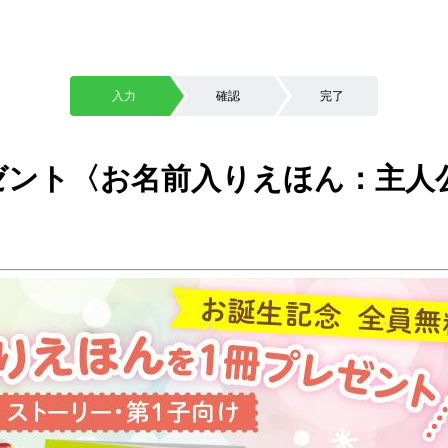
入力
確認
完了
ゼント〈お名前入りえほん：主人