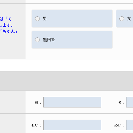
男
女
は「く
します。
「ちゃん」
無回答
姓：
名：
せい：
めい：