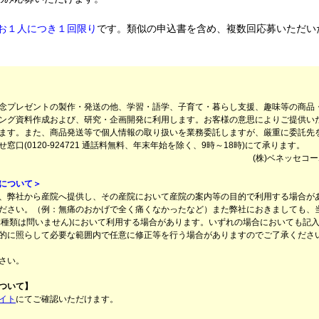
お１人につき１回限り
です。類似の申込書を含め、複数回応募いただい
念プレゼントの製作・発送の他、学習・語学、子育て・暮らし支援、趣味等の商品
ング資料作成および、研究・企画開発に利用します。お客様の意思によりご提供い
ます。また、商品発送等で個人情報の取り扱いを業務委託しますが、厳重に委託先
口(0120-924721 通話料無料、年末年始を除く、9時～18時)にて承ります。
(株)ベネッセコ
について＞
、弊社から産院へ提供し、その産院において産院の案内等の目的で利用する場合が
ださい。（例：無痛のおかげで全く痛くなかったなど）また弊社におきましても、当
体種類は問いません)において利用する場合があります。いずれの場合においても記
的に照らして必要な範囲内で任意に修正等を行う場合がありますのでご了承くださ
さい。
ついて】
イト
にてご確認いただけます。