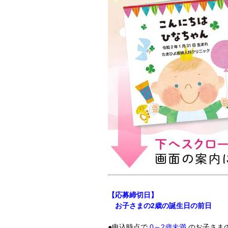
【応募締切日】
お子さまの2歳の誕生日の前日
●申込時点で
0～2歳未満
のお子さま