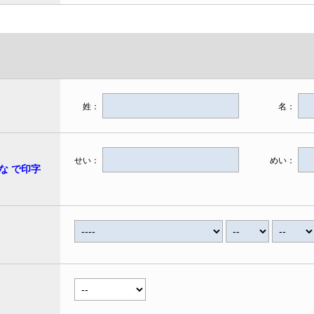
姓：
名：
せい：
めい：
な で印字