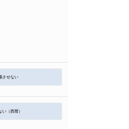
場させない
ない（西暦）