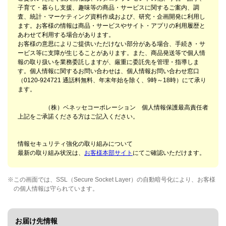
子育て・暮らし支援、趣味等の商品・サービスに関するご案内、調
査、統計・マーケティング資料作成および、研究・企画開発に利用し
ます。お客様の情報は商品・サービスやサイト・アプリの利用履歴と
あわせて利用する場合があります。
お客様の意思によりご提供いただけない部分がある場合、手続き・サ
ービス等に支障が生じることがあります。また、商品発送等で個人情
報の取り扱いを業務委託しますが、厳重に委託先を管理・指導しま
す。個人情報に関するお問い合わせは、個人情報お問い合わせ窓口
（0120-924721 通話料無料、年末年始を除く、9時～18時）にて承り
ます。
（株）ベネッセコーポレーション 個人情報保護最高責任者
上記をご承諾くださる方はご記入ください。
情報セキュリティ強化の取り組みについて
最新の取り組み状況は、
お客様本部サイト
にてご確認いただけます。
※
この画面では、SSL（Secure Socket Layer）の自動暗号化により、お客様
の個人情報は守られています。
お届け先情報