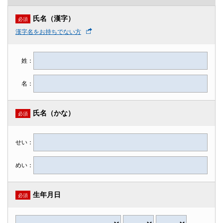
氏名（漢字）
必須
漢字名をお持ちでない方
姓：
名：
氏名（かな）
必須
せい：
めい：
生年月日
必須