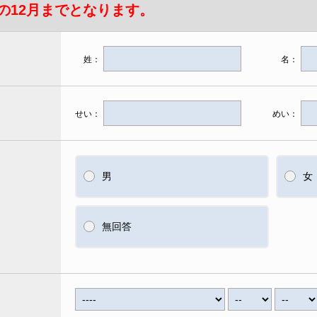
の12月までとなります。
姓：
名：
せい：
めい：
男
女
無回答