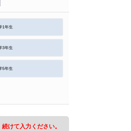
学1年生
学3年生
学5年生
、続けて入力ください。