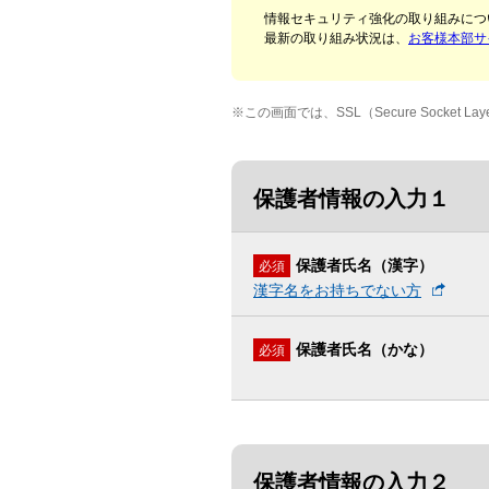
【賞品発送】
情報セキュリティ強化の取り組みにつ
最新の取り組み状況は、
お客様本部サ
・
当選確定から約1か月後を目途に
・
発送先は日本国内のみとなります
・
お届け先住所のご入力内容に不備
※
この画面では、SSL（Secure Sock
・
やむを得ない事情により、お届け
保護者情報の入力１
【その他注意事項】
・
当選はお1人様1回とさせていただ
・
フィーチャーフォン（ガラケー）
保護者氏名（漢字）
必須
・
当選後の権利の譲渡・換金（有償
漢字名をお持ちでない方
保護者氏名（かな）
必須
保護者情報の入力２