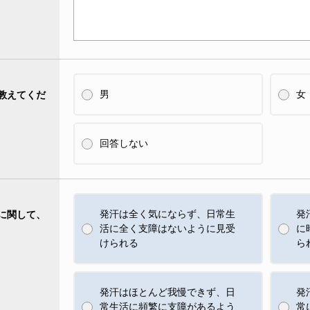
男
女
教えてくだ
回答しない
発汗は全く気にならず、日常生
発
に関して、
活に全く支障はないように見受
に
けられる
ら
発汗はほとんど我慢できず、日
発
常生活に頻繁に支障があるよう
常