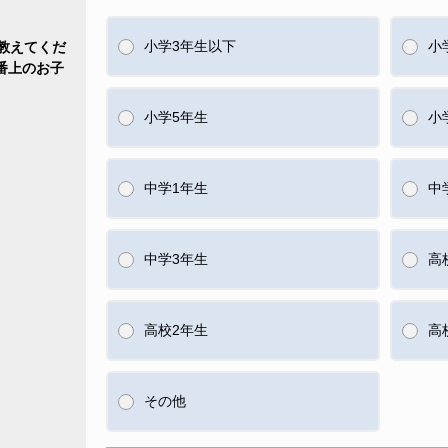
小学3年生以下
小
教えてくだ
番上のお子
小学5年生
小
中学1年生
中
中学3年生
高
高校2年生
高
その他