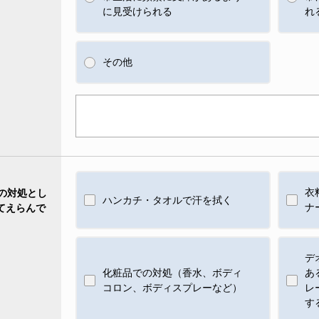
に見受けられる
れ
その他
衣
の対処とし
ハンカチ・タオルで汗を拭く
ナ
てえらんで
デ
化粧品での対処（香水、ボディ
あ
コロン、ボディスプレーなど）
レ
す