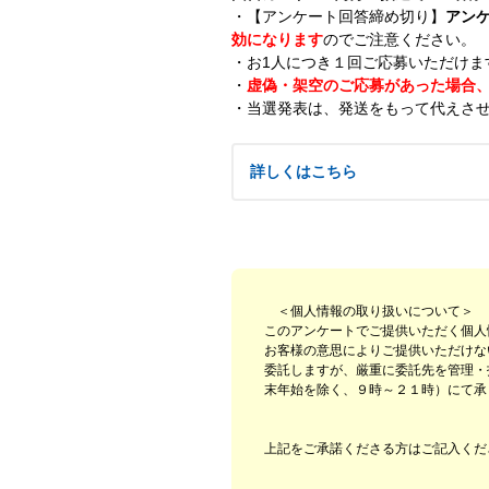
・
【アンケート回答締め切り】
アンケ
効になります
のでご注意ください。
・
お1人につき１回ご応募いただけま
・
虚偽・架空のご応募があった場合
・
当選発表は、発送をもって代えさ
詳しくはこちら
【謝礼】
・
図書カード500円分 抽選で100名
＜個人情報の取り扱いについて＞
このアンケートでご提供いただく個人
お客様の意思によりご提供いただけな
【抽選・当選発表】
委託しますが、厳重に委託先を管理・
末年始を除く、９時～２１時）にて承
・
本アンケート終了後、ご応募いた
・
当選発表は、発送をもって代えさ
上記をご承諾くださる方はご記入くだ