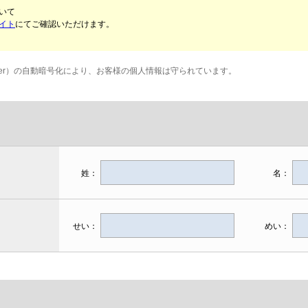
いて
イト
にてご確認いただけます。
ベネッセより発送させていただきます。
。
があった場合は、お届けができない場合があります。
et Layer）の自動暗号化により、お客様の個人情報は守られています。
が遅れる場合がございます。あらかじめご了承ください。
きます。
は非対応となっております。
姓：
名：
・無償問わず）はできません。
せい：
めい：