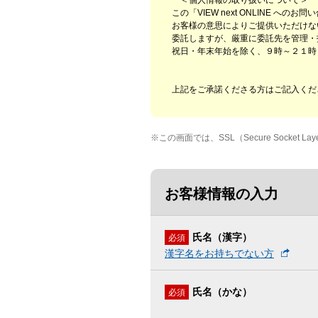
＜個人情報の取り扱いについて＞
この「VIEW next ONLINE
お客様の意思によりご提供いただけな
委託しますが、厳重に委託先を管理・
祝日・年末年始を除く、９時～２１時
上記をご承諾くださる方はご記入くだ
※
この画面では、SSL（Secure Sock
お客様情報の入力
氏名（漢字）
必須
漢字名をお持ちでない方
氏名（かな）
必須